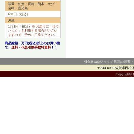
福岡・佐賀・長崎・熊本・大分・
宮崎・鹿児島
691円（税込）
沖縄
1771円（税込）
※ お届けに「ゆう
パック」を利用する場合がござい
ますので、予めご了承ください。
商品総額一万円(税込)以上のお買い物
で、
送料・代金引換手数料無料
！！
和食器webショップ 菖蒲の隠者 
〒844-0002 佐賀県西松浦郡
Copyright© I