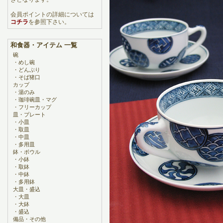
会員ポイントの詳細については
コチラ
を参照下さい。
和食器・アイテム 一覧
碗
・
めし碗
・
どんぶり
・
そば猪口
カップ
・
湯のみ
・
珈琲碗皿・マグ
・
フリーカップ
皿・プレート
・
小皿
・
取皿
・
中皿
・
多用皿
鉢・ボウル
・
小鉢
・
取鉢
・
中鉢
・
多用鉢
大皿・盛込
・
大皿
・
大鉢
・
盛込
備品・その他