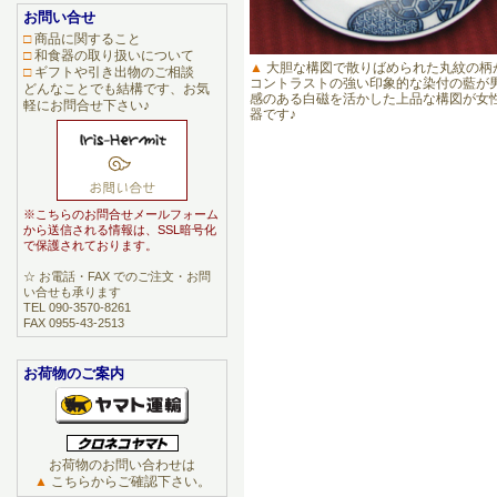
お問い合せ
□
商品に関すること
□
和食器の取り扱いについて
▲
大胆な構図で散りばめられた丸紋の柄
□
ギフトや引き出物のご相談
コントラストの強い印象的な染付の藍が
どんなことでも結構です、お気
感のある白磁を活かした上品な構図が女
軽にお問合せ下さい♪
器です♪
※こちらのお問合せメールフォーム
から送信される情報は、SSL暗号化
で保護されております。
☆ お電話・FAX でのご注文・お問
い合せも承ります
TEL 090-3570-8261
FAX 0955-43-2513
お荷物のご案内
お荷物のお問い合わせは
▲
こちらからご確認下さい。