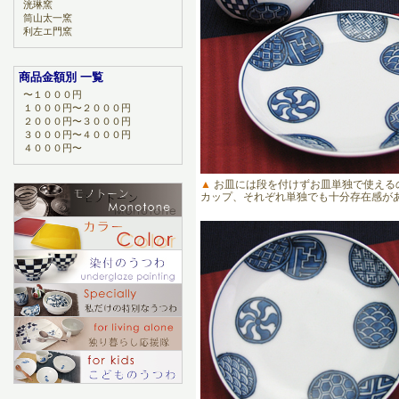
洸琳窯
筒山太一窯
利左エ門窯
商品金額別 一覧
〜１０００円
１０００円〜２０００円
２０００円〜３０００円
３０００円〜４０００円
４０００円〜
▲
お皿には段を付けずお皿単独で使える
カップ、それぞれ単独でも十分存在感が