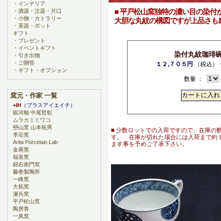
・
インテリア
■ 平戸松山窯独特の濃い目の染付
・
酒器・注器・片口
・
小物・カトラリー
大胆な丸紋の構図ですが上品さも
・
茶器・ポット
ギフト
・
プレゼント
・
イベントギフト
染付丸紋珈琲
・
引き出物
・
ご贈答
１２,７０５円
（税込）
・
ギフト・オプション
数量 ：
窯元・作家 一覧
+IH
（プラスアイエイチ）
銀河釉 中尾哲彰
ムラカミミワコ
巒山窯 山本拓男
■ 少数ロットでの入荷ですので、在庫の
李荘窯
す。 在庫が切れた場合には入荷まで約
Arita Porcelain Lab
ます事を予めご了承下さい。
金善窯
福泉窯
錦右衛門窯
藤巻製陶所
一峰窯
大拓窯
瀬兵窯
平戸松山窯
陶房青
一真窯