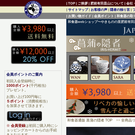
|
TOP
|
ご挨拶
|
肥前有田皿山について
|
会社
|
サイトマップ
|
お客様の声
|
隠者の独り言
|
|
お買い物ガイド
|
会員ポイント
|
和食器の取
和食器webショップ〜やきものの里肥前有
会員ポイントのご案内
初回入会登録時に
1000ポイント
(千円相当)
プレゼント。
お買い上げ100円毎に
５ポイント
（消費税相当）
を加算させて頂きます。
和食器通販 菖蒲の隠者 TOP
>>
全商品
※
会員登録
は初回ご購入時にシ
ョッピングカートからのお手続
きとなります。