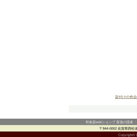
染付けの色合
和食器webショップ 菖蒲の隠者 
〒844-0002 佐賀県西松浦郡
Copyright© I