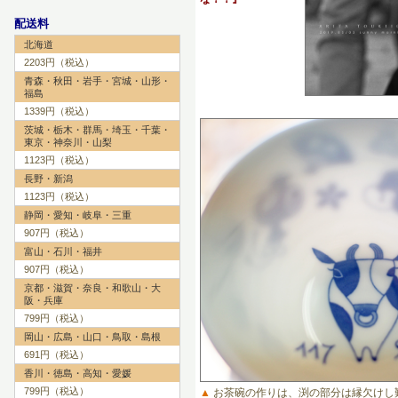
配送料
北海道
2203円（税込）
青森・秋田・岩手・宮城・山形・
福島
1339円（税込）
茨城・栃木・群馬・埼玉・千葉・
東京・神奈川・山梨
1123円（税込）
長野・新潟
1123円（税込）
静岡・愛知・岐阜・三重
907円（税込）
富山・石川・福井
907円（税込）
京都・滋賀・奈良・和歌山・大
阪・兵庫
799円（税込）
岡山・広島・山口・鳥取・島根
691円（税込）
香川・徳島・高知・愛媛
799円（税込）
▲
お茶碗の作りは、渕の部分は縁欠けし