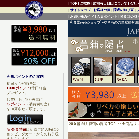
|
TOP
|
ご挨拶
|
肥前有田皿山について
|
会社
|
サイトマップ
|
お客様の声
|
隠者の独り言
|
|
お買い物ガイド
|
会員ポイント
|
和食器の取
和食器webショップ〜やきものの里肥前有
会員ポイントのご案内
初回入会登録時に
1000ポイント
(千円相当)
プレゼント。
お買い上げ100円毎に
５ポイント
（消費税相当）
を加算させて頂きます。
和食器通販 菖蒲の隠者 TOP
>>
全商品リ
※
会員登録
は初回ご購入時にシ
ョッピングカートからのお手続
きとなります。