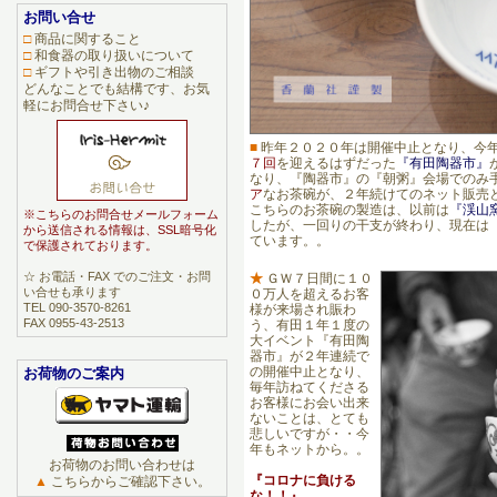
お問い合せ
□
商品に関すること
□
和食器の取り扱いについて
□
ギフトや引き出物のご相談
どんなことでも結構です、お気
軽にお問合せ下さい♪
■
昨年２０２０年は開催中止となり、今
７回
を迎えるはずだった
『有田陶器市』
なり、『陶器市』の『朝粥』会場でのみ
ア
なお茶碗が、２年続けてのネット販売
こちらのお茶碗の製造は、以前は
『渓山
※こちらのお問合せメールフォーム
したが、一回りの干支が終わり、現在は
から送信される情報は、SSL暗号化
ています。。
で保護されております。
☆ お電話・FAX でのご注文・お問
★
ＧＷ７日間に１０
い合せも承ります
０万人を超えるお客
TEL 090-3570-8261
様が来場され賑わ
FAX 0955-43-2513
う、有田１年１度の
大イベント『有田陶
器市』が２年連続で
の開催中止となり、
お荷物のご案内
毎年訪ねてくださる
お客様にお会い出来
ないことは、とても
悲しいですが・・今
年もネットから。。
お荷物のお問い合わせは
『コロナに負ける
▲
こちらからご確認下さい。
な！！』