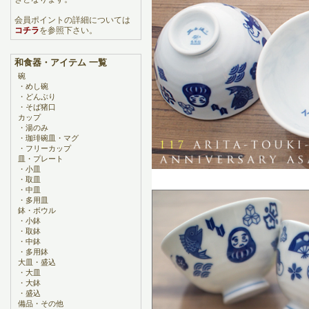
会員ポイントの詳細については
コチラ
を参照下さい。
和食器・アイテム 一覧
碗
・
めし碗
・
どんぶり
・
そば猪口
カップ
・
湯のみ
・
珈琲碗皿・マグ
・
フリーカップ
皿・プレート
・
小皿
・
取皿
・
中皿
・
多用皿
鉢・ボウル
・
小鉢
・
取鉢
・
中鉢
・
多用鉢
大皿・盛込
・
大皿
・
大鉢
・
盛込
備品・その他