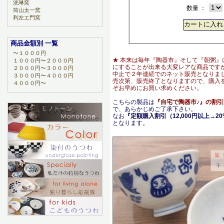
洸琳窯
数量 ：
筒山太一窯
利左エ門窯
商品金額別 一覧
〜１０００円
★ 本来は毎年『陶器市』そして『朝粥』
１０００円〜２０００円
にすることが出来る大変レアな商品です
２０００円〜３０００円
中止で２年連続でのネット販売となりま
３０００円〜４０００円
売次第、販売終了となりますので、購入
４０００円〜
ぞお早めにお買い求めください。
こちらの製品は
『自宅で陶器市♪』の割
で、あらかじめご了承下さい。
なお
『定額購入割引（12,000円以上→20
となります。