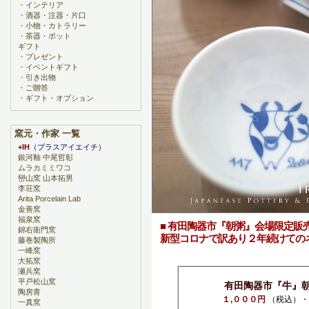
・
インテリア
・
酒器・注器・片口
・
小物・カトラリー
・
茶器・ポット
ギフト
・
プレゼント
・
イベントギフト
・
引き出物
・
ご贈答
・
ギフト・オプション
窯元・作家 一覧
+IH
（プラスアイエイチ）
銀河釉 中尾哲彰
ムラカミミワコ
巒山窯 山本拓男
李荘窯
Arita Porcelain Lab
金善窯
福泉窯
■ 有田陶器市『朝粥』会場限定販
錦右衛門窯
新型コロナで訳あり２年続けての
藤巻製陶所
一峰窯
大拓窯
瀬兵窯
平戸松山窯
有田陶器市『牛』
陶房青
１,０００円
（税込）・
一真窯