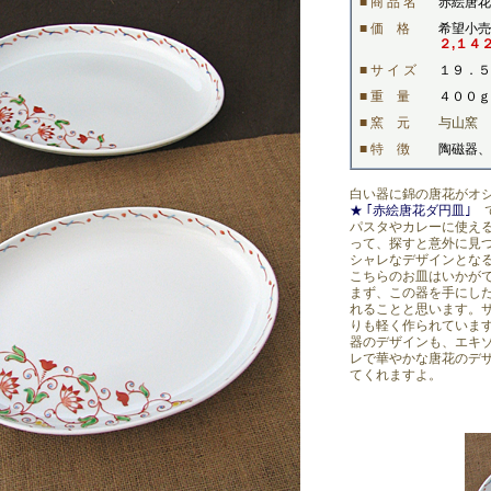
■ 商 品 名
赤絵唐花
■ 価 格
希望小売
２,１４
■ サ イ ズ
１９．５
■ 重 量
４００ｇ
■ 窯 元
与山窯
■ 特 徴
陶磁器、
白い器に錦の唐花がオ
★ ｢赤絵唐花ダ円皿｣
で
パスタやカレーに使え
って、探すと意外に見
シャレなデザインとな
こちらのお皿はいかがで
まず、この器を手にし
れることと思います。
りも軽く作られていま
器のデザインも、エキ
レで華やかな唐花のデ
てくれますよ。