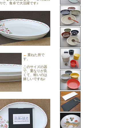
ので、食卓で大活躍です♪
←
重ねた所で
す。
このサイズの器
で、重なりが良
くて、軽いのは
嬉しいですね♪