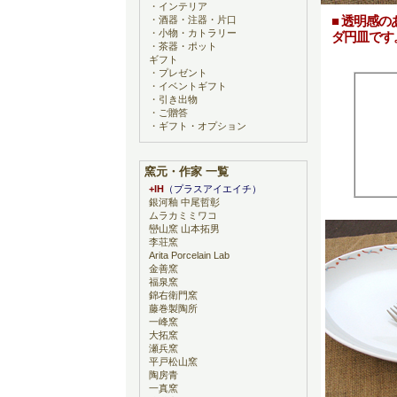
・
インテリア
■ 透明感
・
酒器・注器・片口
・
小物・カトラリー
ダ円皿です
・
茶器・ポット
ギフト
・
プレゼント
・
イベントギフト
・
引き出物
・
ご贈答
・
ギフト・オプション
窯元・作家 一覧
+IH
（プラスアイエイチ）
銀河釉 中尾哲彰
ムラカミミワコ
巒山窯 山本拓男
李荘窯
Arita Porcelain Lab
金善窯
福泉窯
錦右衛門窯
藤巻製陶所
一峰窯
大拓窯
瀬兵窯
平戸松山窯
陶房青
一真窯