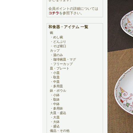
会員ポイントの詳細については
コチラ
を参照下さい。
和食器・アイテム 一覧
碗
・
めし碗
・
どんぶり
・
そば猪口
カップ
・
湯のみ
・
珈琲碗皿・マグ
・
フリーカップ
皿・プレート
・
小皿
・
取皿
・
中皿
・
多用皿
鉢・ボウル
・
小鉢
・
取鉢
・
中鉢
・
多用鉢
大皿・盛込
・
大皿
・
大鉢
・
盛込
備品・その他