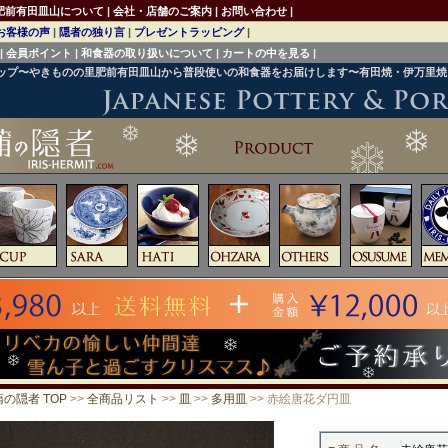
肥前有田皿山について
|
会社・店舗のご案内
|
お問い合わせ
|
お客様の声
|
隠者の独り言
|
プレゼントラッピング
|
|
会員ポイント
|
和食器の取り扱いについて
|
カートの中を見る
|
ョップ〜やきものの里肥前有田皿山から普段使いの和食器をお届けします〜有田焼・伊万里
の隠者 TOP
>>
全商品リスト
>>
皿
>>
多用皿
>> 赤絵唐花ダ円皿