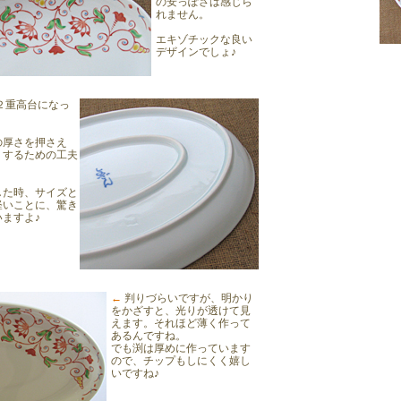
の安っぽさは感じら
れません。
エキゾチックな良い
デザインでしょ♪
２重高台になっ
の厚さを押さえ
くするための工夫
した時、サイズと
軽いことに、驚き
ますよ♪
←
判りづらいですが、明かり
をかざすと、光りが透けて見
えます。それほど薄く作って
あるんですね。
でも渕は厚めに作っています
ので、チップもしにくく嬉し
いですね♪