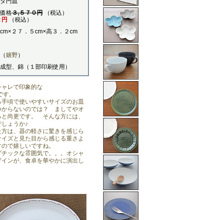
ダ円皿
価格
３,５７０円
（税込）
２円
（税込）
cm×２７．５cm×高３．２cm
（
嬉野
）
成型、錦（１部印刷使用）
シャレで印象的な
す。
る手頃で使いやすいサイズのお皿
つからないのでは？ ましてやオ
ると尚更です。 そんな方には、
しょうか♪
た方は、器の軽さに驚きを感じら
サイズと見た目から感じる重さよ
すので嬉しいですね。
ゾチックな雰囲気で。。。オシャ
ザインが、食卓を華やかに演出し