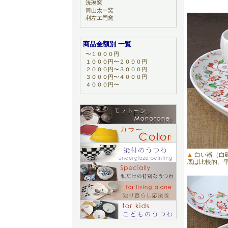
洸琳窯
筒山太一窯
利左エ門窯
商品金額別 一覧
〜１０００円
１０００円〜２０００円
２０００円〜３０００円
３０００円〜４０００円
４０００円〜
▲
白い器（
白
底は比較的、