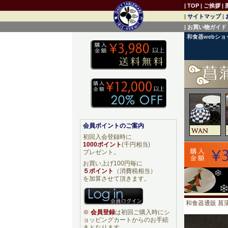
|
TOP
|
ご挨拶
|
|
サイトマップ
|
|
お買い物ガイド
和食器webシ
会員ポイントのご案内
初回入会登録時に
1000ポイント
(千円相当)
プレゼント。
お買い上げ100円毎に
５ポイント
（消費税相当）
を加算させて頂きます。
和食器通販 菖蒲
※
会員登録
は初回ご購入時にシ
ョッピングカートからのお手続
きとなります。