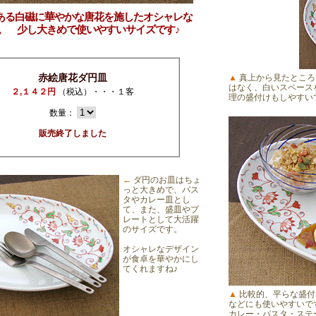
のある白磁に華やかな唐花を施したオシャレな
。 少し大きめで使いやすいサイズです♪
赤絵唐花ダ円皿
▲
真上から見たところ
はなく、白いスペース
２,１４２円
（税込）・・・１客
理の盛付けもしやすい
数量：
販売終了しました
←
ダ円のお皿はちょ
っと大きめで、パス
タやカレー皿とし
て、また、盛皿やプ
レートとして大活躍
のサイズです。
オシャレなデザイン
が食卓を華やかにし
てくれますね♪
▲
比較的、平らな盛付
などにも使いやすいで
カレー・パスタ・ステ