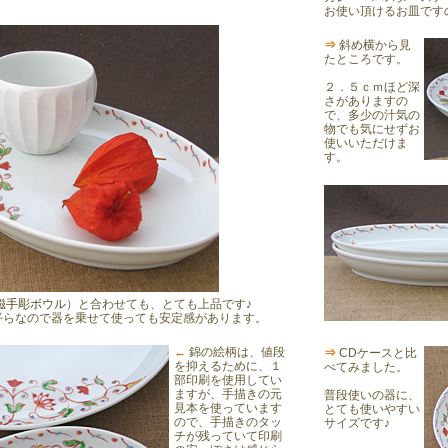
お使い頂けるお皿です
⇒
斜め横から見
たところです。
２．５ｃｍほど深
さがありますの
で、多少の汁気の
物でも気にせずお
使いいただけま
す。
磁手彫ボウル
）と合わせても、とても上品です♪
平らなので器を乗せて使っても安定感があります。
←
錦の絵柄は、値段
⇒
CDケースと比
を抑えるために、１
べてみました。
部印刷を使用してい
ますが、手描きの元
普段使いの器に、
見本を使っています
とても使いやすい
ので、手描きのタッ
サイズです♪
チが残っていて印刷