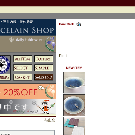
焼・三川内焼・波佐見焼
BookMark
Pin It
NEW ITEM
与山窯