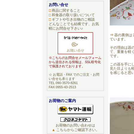
お問い合せ
□
商品に関すること
□
和食器の取り扱いについて
□
ギフトや引き出物のご相談
どんなことでも結構です、お気
軽にお問合せ下さい♪
⇒
器の裏側は
ています。
その理由は器
て、重量を軽
です。
※こちらのお問合せメールフォーム
から送信される情報は、SSL暗号化
この器を手に
で保護されております。
見た目よりも
を感じると思い
☆ お電話・FAX でのご注文・お問
い合せも承ります
TEL 090-3570-8261
FAX 0955-43-2513
お荷物のご案内
お荷物のお問い合わせは
▲
こちらからご確認下さい。