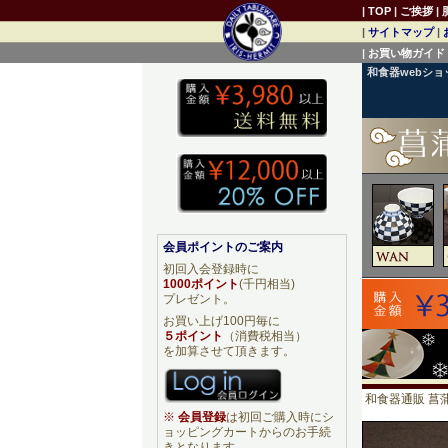
|
TOP
|
ご挨拶
|
|
サイトマップ
|
|
お買い物ガイド
和食器webシ
会員ポイントのご案内
初回入会登録時に
1000ポイント
(千円相当)
プレゼント。
お買い上げ100円毎に
５ポイント
（消費税相当）
を加算させて頂きます。
和食器通販 菖蒲
※
会員登録
は初回ご購入時にシ
ョッピングカートからのお手続
きとなります。