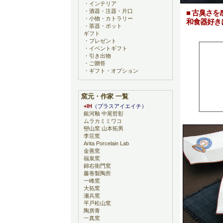
・
インテリア
・
酒器・注器・片口
■ 古臭さ
・
小物・カトラリー
和食器好き
・
茶器・ポット
ギフト
・
プレゼント
・
イベントギフト
・
引き出物
・
ご贈答
・
ギフト・オプション
窯元・作家 一覧
+IH
（プラスアイエイチ）
銀河釉 中尾哲彰
ムラカミミワコ
巒山窯 山本拓男
李荘窯
Arita Porcelain Lab
金善窯
福泉窯
錦右衛門窯
藤巻製陶所
一峰窯
大拓窯
瀬兵窯
平戸松山窯
陶房青
一真窯