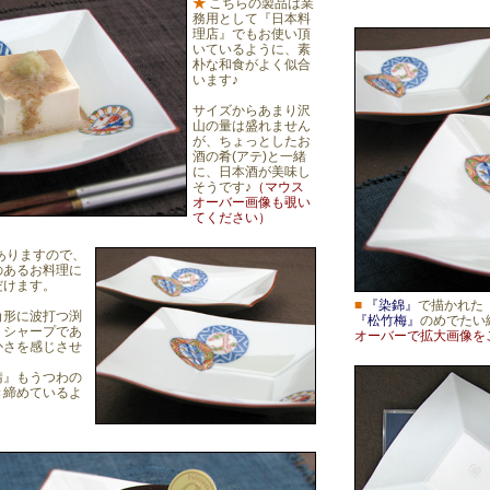
★
こちらの製品は業
務用として『日本料
理店』でもお使い頂
いているように、素
朴な和食がよく似合
います♪
サイズからあまり沢
山の量は盛れません
が、ちょっとしたお
酒の肴(アテ)と一緒
に、日本酒が美味し
そうです♪
（マウス
オーバー画像も覗い
てください）
ありますので、
のあるお料理に
だけます。
■
『染錦』
で描かれた
角形に波打つ渕
『松竹梅』
のめでたい
、シャープであ
オーバーで拡大画像を
かさを感じさせ
錆』もうつわの
き締めているよ