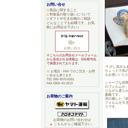
お問い合せ
□
商品に関すること
□
和食器の取り扱いについて
□
ギフトや引き出物のご相談
どんなことでも結構です、お気
軽にお問合せ下さい♪
※こちらのお問合せメールフォーム
から送信される情報は、SSL暗号化
で保護されております。
⇒
少し深みも
ちょっと汁気
☆ お電話・FAX でのご注文・お問
もお使いいた
い合せも承ります
TEL 090-3570-8261
シャープな四
FAX 0955-43-2513
のフォルムが
りながら柔ら
素敵です。
お荷物のご案内
渕の施した『
フォルムを引
うです。
お荷物のお問い合わせは
▲
こちらからご確認下さい。