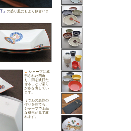
子』
の盛り皿にもよく似合いま
←
シャープに成
形された四角
も、渕を波打た
せることで柔ら
かさを出してい
ます。
うつわの裏側の
作りを見ても、
シャープで上品
な成形が見て取
れます。