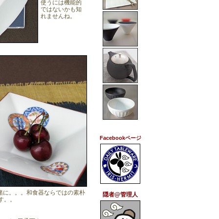
使うには機能的
ではないかも知
れませんね。
Facebookページ
緒に。。。和食器ならではの素朴
隠者@管理人
す。。