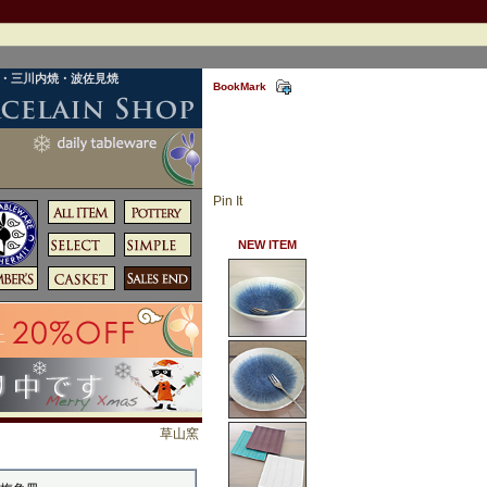
焼・三川内焼・波佐見焼
BookMark
Pin It
NEW ITEM
草山窯