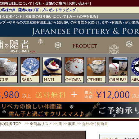
肥前有田皿山について
|
会社・店舗のご案内
|
お問い合わせ
|
お客様の声
|
隠者の独り言
|
プレゼントラッピング
|
|
会員ポイント
|
和食器の取り扱いについて
|
カートの中を見る
|
ョップ〜やきものの里肥前有田皿山から普段使いの和食器をお届けします〜有田焼・伊万里
の隠者 TOP
>>
全商品リスト
>>
皿
>>
取皿
>> 丸紋松竹梅角皿