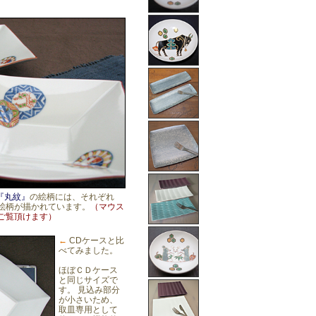
『丸紋』
の絵柄には、それぞれ
絵柄が描かれています。
（マウス
ご覧頂けます）
←
CDケースと比
べてみました。
ほぼＣＤケース
と同じサイズで
す。 見込み部分
が小さいため、
取皿専用として