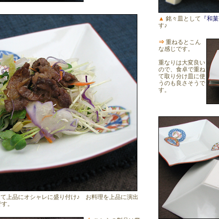
▲
銘々皿として
『和菓
す♪
⇒
重ねるとこん
な感じです。
重なりは大変良い
ので、食卓で重ね
て取り分け皿に使
うのも良さそうで
す。
て上品にオシャレに盛り付け♪ お料理を上品に演出
です。