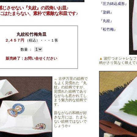
『圧力鋳込成形』
を感じさせない『丸紋』の四角いお皿♪
『染錦』
にはたまらない、素朴で素敵な和皿です♪
『丸紋』
『松竹梅』
丸紋松竹梅角皿
２,４５７円
（税込）・・・１客
数量 ：
販売終了：お問い合せください
▲
波打つオシャレなフ
柄がさり気なく映えて
←
古伊万里の絵柄で
もよく見慣れた『丸
紋』の絵柄ですが、
見慣れた絵柄であり
ながらも惹かれてし
まう魅力的な絵柄で
す。
昔ながらの和柄が好
きな方には、たまら
ない絵柄ではないで
しょうか♪