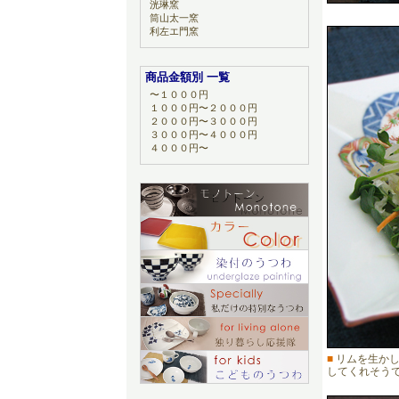
洸琳窯
筒山太一窯
利左エ門窯
商品金額別 一覧
〜１０００円
１０００円〜２０００円
２０００円〜３０００円
３０００円〜４０００円
４０００円〜
■
リムを生かし
してくれそう