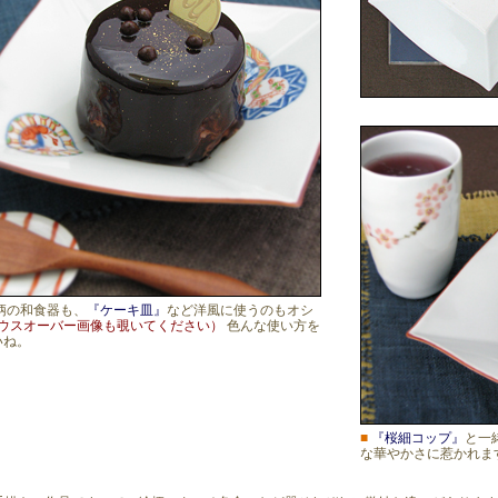
柄の和食器も、
『ケーキ皿』
など洋風に使うのもオシ
ウスオーバー画像も覗いてください）
色んな使い方を
いね。
■
『桜細コップ』
と一
な華やかさに惹かれま