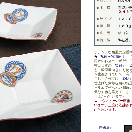
■ 商 品 名
丸紋松竹
■ 価 格
希望小売
２,４５
■ サ イ ズ
１３．８
■ 重 量
１８０ｇ
■ 窯 元
草山窯
■ 特 徴
陶磁器、
オシャレな角皿に定番
★ ｢丸紋松竹梅角皿｣
で
隠者のお店のご近所に
有田伝統の
『染付』『
も一般家庭向きにも使
を生産されていて、有
こちらの作品は
『染錦
仕上げた素敵な角のお
ォルムで作られた四角
気なく色を添えて、と
仕上がっています♪
← マウスオーバー画像
います。上品に洗練さ
かと思います。
『陶磁器』