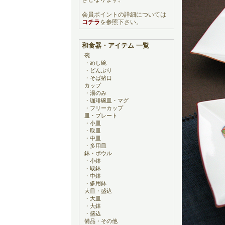
会員ポイントの詳細については
コチラ
を参照下さい。
和食器・アイテム 一覧
碗
・
めし碗
・
どんぶり
・
そば猪口
カップ
・
湯のみ
・
珈琲碗皿・マグ
・
フリーカップ
皿・プレート
・
小皿
・
取皿
・
中皿
・
多用皿
鉢・ボウル
・
小鉢
・
取鉢
・
中鉢
・
多用鉢
大皿・盛込
・
大皿
・
大鉢
・
盛込
備品・その他