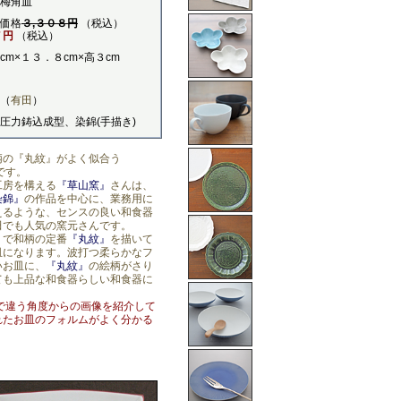
梅角皿
価格
３,３０８円
（税込）
７円
（税込）
cm×１３．８cm×高３cm
（
有田
）
圧力鋳込成型、染錦(手描き)
柄の『丸紋』がよく似合う
す。
工房を構える
『草山窯』
さんは、
染錦』
の作品を中心に、業務用に
えるような、センスの良い和食器
田でも人気の窯元さんです。
』
で和柄の定番
『丸紋』
を描いて
皿になります。波打つ柔らかなフ
いお皿に、
『丸紋』
の絵柄がさり
ても上品な和食器らしい和食器に
で違う角度からの画像を紹介して
れたお皿のフォルムがよく分かる