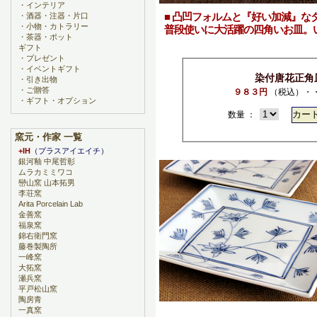
・
インテリア
■ 凸凹フォルムと『好い加減』な
・
酒器・注器・片口
・
小物・カトラリー
普段使いに大活躍の四角いお皿。
・
茶器・ポット
ギフト
・
プレゼント
・
イベントギフト
染付唐花正角
・
引き出物
・
ご贈答
９８３円
（税込）・
・
ギフト・オプション
数量 ：
窯元・作家 一覧
+IH
（プラスアイエイチ）
銀河釉 中尾哲彰
ムラカミミワコ
巒山窯 山本拓男
李荘窯
Arita Porcelain Lab
金善窯
福泉窯
錦右衛門窯
藤巻製陶所
一峰窯
大拓窯
瀬兵窯
平戸松山窯
陶房青
一真窯