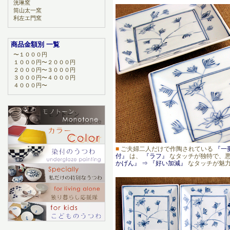
洸琳窯
筒山太一窯
利左エ門窯
商品金額別 一覧
〜１０００円
１０００円〜２０００円
２０００円〜３０００円
３０００円〜４０００円
４０００円〜
■
ご夫婦二人だけで作陶されている
『一
付』
は、
『ラフ』
なタッチが独特で、
かげん』 ⇒ 『好い加減』
なタッチが魅力