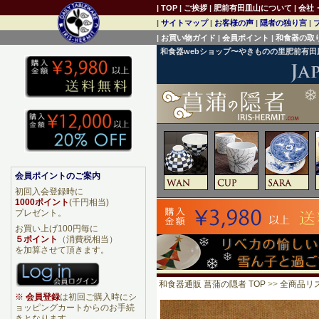
|
TOP
|
ご挨拶
|
肥前有田皿山について
|
会社
|
サイトマップ
|
お客様の声
|
隠者の独り言
|
|
お買い物ガイド
|
会員ポイント
|
和食器の取
和食器webショップ〜やきものの里肥前有
会員ポイントのご案内
初回入会登録時に
1000ポイント
(千円相当)
プレゼント。
お買い上げ100円毎に
５ポイント
（消費税相当）
を加算させて頂きます。
和食器通販 菖蒲の隠者 TOP
>>
全商品リ
※
会員登録
は初回ご購入時にシ
ョッピングカートからのお手続
きとなります。