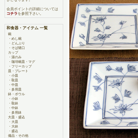
会員ポイントの詳細については
コチラ
を参照下さい。
和食器・アイテム 一覧
碗
・
めし碗
・
どんぶり
・
そば猪口
カップ
・
湯のみ
・
珈琲碗皿・マグ
・
フリーカップ
皿・プレート
・
小皿
・
取皿
・
中皿
・
多用皿
鉢・ボウル
・
小鉢
・
取鉢
・
中鉢
・
多用鉢
大皿・盛込
・
大皿
・
大鉢
・
盛込
備品・その他