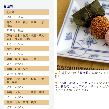
配送料
北海道
2203円（税込）
青森・秋田・岩手・宮城・山形・
福島
1339円（税込）
茨城・栃木・群馬・埼玉・千葉・
東京・神奈川・山梨
1123円（税込）
長野・新潟
1123円（税込）
静岡・愛知・岐阜・三重
907円（税込）
富山・石川・福井
▲
和菓子などの
『銘々皿』
に使うのも
907円（税込）
ね♪
京都・滋賀・奈良・和歌山・大
阪・兵庫
⇒
『灰釉しのぎフリーカップ』
などと合
て、
和風の 『カップ＆ソーサー』
などの
799円（税込）
ィネートも愉しそうです♪
岡山・広島・山口・鳥取・島根
691円（税込）
香川・徳島・高知・愛媛
799円（税込）