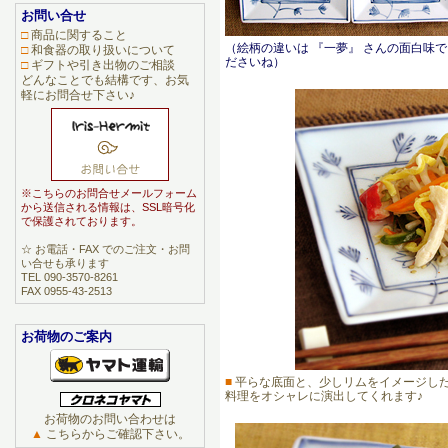
お問い合せ
□
商品に関すること
（絵柄の違いは 『一夢』 さんの面白味
□
和食器の取り扱いについて
ださいね）
□
ギフトや引き出物のご相談
どんなことでも結構です、お気
軽にお問合せ下さい♪
※こちらのお問合せメールフォーム
から送信される情報は、SSL暗号化
で保護されております。
☆ お電話・FAX でのご注文・お問
い合せも承ります
TEL 090-3570-8261
FAX 0955-43-2513
お荷物のご案内
■
平らな底面と、少しリムをイメージし
料理をオシャレに演出してくれます♪
お荷物のお問い合わせは
▲
こちらからご確認下さい。