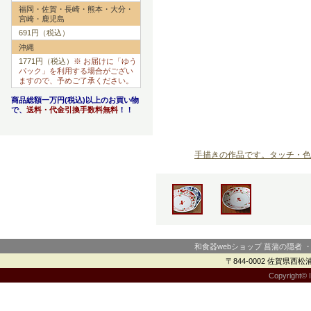
福岡・佐賀・長崎・熊本・大分・
宮崎・鹿児島
691円（税込）
沖縄
1771円（税込）
※ お届けに「ゆう
パック」を利用する場合がござい
ますので、予めご了承ください。
商品総額一万円(税込)以上のお買い物
で、
送料・代金引換手数料無料
！！
手描きの作品です。タッチ・色
和食器webショップ 菖蒲の隠者 
〒844-0002 佐賀県西松浦郡
Copyright© I