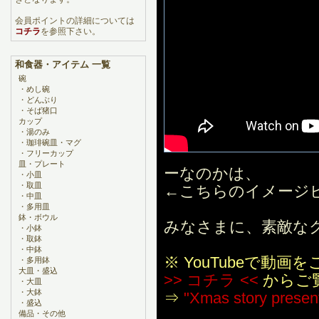
会員ポイントの詳細については
コチラ
を参照下さい。
和食器・アイテム 一覧
碗
・
めし碗
・
どんぶり
・
そば猪口
カップ
・
湯のみ
・
珈琲碗皿・マグ
・
フリーカップ
皿・プレート
ーなのかは、
・
小皿
・
取皿
←こちらのイメージ
・
中皿
・
多用皿
鉢・ボウル
みなさまに、素敵な
・
小鉢
・
取鉢
・
中鉢
※ YouTubeで動
・
多用鉢
大皿・盛込
>> コチラ <<
からご
・
大皿
・
大鉢
⇒
"Xmas story present
・
盛込
備品・その他