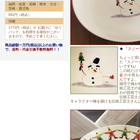
福岡・佐賀・長崎・熊本・大分・
宮崎・鹿児島
691円（税込）
沖縄
1771円（税込）
※ お届けに「ゆう
パック」を利用する場合がござい
ますので、予めご了承ください。
商品総額一万円(税込)以上のお買い物
★
『スノー
で、
送料・代金引換手数料無料
！！
ちょっと溶
た『スノー
いですね♪
この絵だけ
金
の６色も
んですよ。
描写で描か
統工芸士の
わの技術で
伝統工芸士
キャラクター物を描ける伝統工芸士さん