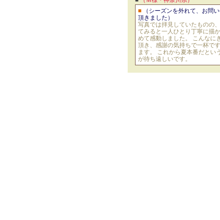
■
（Ｍ様・神奈川県）
■
（シーズンを外れて、お問い
頂きました）
写真では拝見していたものの
てみると一人ひとり丁寧に描
めて感動しました。 こんなに
頂き、感謝の気持ちで一杯です
ます。 これから夏本番だとい
が待ち遠しいです。