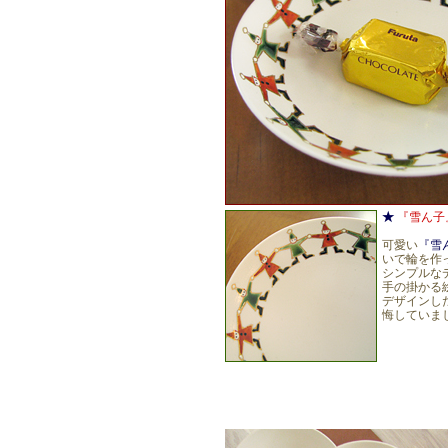
★
『雪ん子
可愛い
『雪
いで輪を作
シンプルな
手の掛かる
デザインし
悔していまし