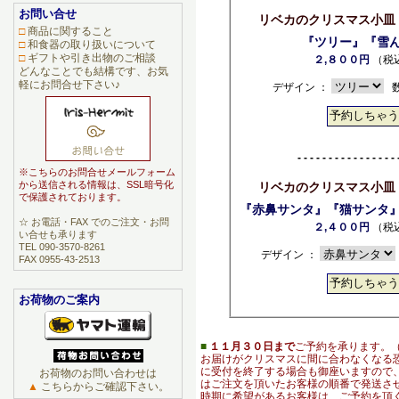
お問い合せ
リベカのクリスマス小皿
□
商品に関すること
『ツリー』『雪
□
和食器の取り扱いについて
□
ギフトや引き出物のご相談
２,８００円
（税
どんなことでも結構です、お気
軽にお問合せ下さい♪
デザイン ：
数
- - - - - - - - - - - - - - - - 
※こちらのお問合せメールフォーム
から送信される情報は、SSL暗号化
リベカのクリスマス小皿
で保護されております。
『赤鼻サンタ』『猫サンタ
☆ お電話・FAX でのご注文・お問
２,４００円
（税
い合せも承ります
TEL 090-3570-8261
デザイン ：
FAX 0955-43-2513
お荷物のご案内
■
１１月３０日まで
ご予約を承ります。
お届けがクリスマスに間に合わなくなる
に受付を終了する場合も御座いますので、
お荷物のお問い合わせは
はご注文を頂いたお客様の順番で発送さ
▲
こちらからご確認下さい。
時期に希望があるお客様は、ご予約を頂