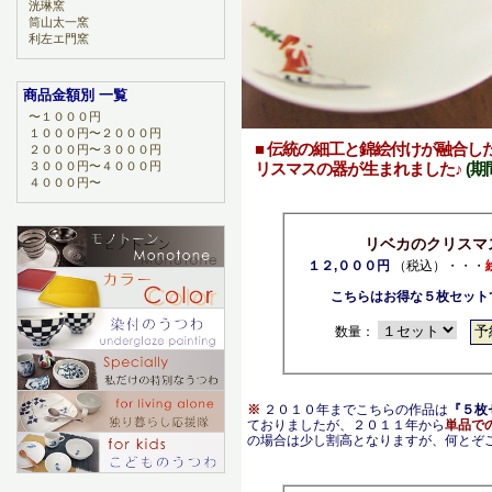
洸琳窯
筒山太一窯
利左エ門窯
商品金額別 一覧
〜１０００円
１０００円〜２０００円
■ 伝統の細工と錦絵付けが融合し
２０００円〜３０００円
３０００円〜４０００円
リスマスの器が生まれました♪
(
４０００円〜
リベカのクリスマ
１２,０００円
（税込）・・・
こちらはお得な５枚セット
数量：
※
２０１０年までこちらの作品は
『５枚
ておりましたが、２０１１年から
単品で
の場合は少し割高となりますが、何とぞ