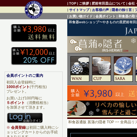
|
TOP
|
ご挨拶
|
肥前有田皿山について
|
会社
|
サイトマップ
|
お客様の声
|
隠者の独り言
|
|
お買い物ガイド
|
会員ポイント
|
和食器の取
和食器webショップ〜やきものの里肥前有
会員ポイントのご案内
初回入会登録時に
1000ポイント
(千円相当)
プレゼント。
お買い上げ100円毎に
５ポイント
（消費税相当）
を加算させて頂きます。
和食器通販 菖蒲の隠者 TOP
>>
全商品リ
※
会員登録
は初回ご購入時にシ
ョッピングカートからのお手続
きとなります。