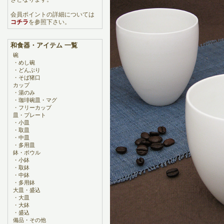
会員ポイントの詳細については
コチラ
を参照下さい。
和食器・アイテム 一覧
碗
・
めし碗
・
どんぶり
・
そば猪口
カップ
・
湯のみ
・
珈琲碗皿・マグ
・
フリーカップ
皿・プレート
・
小皿
・
取皿
・
中皿
・
多用皿
鉢・ボウル
・
小鉢
・
取鉢
・
中鉢
・
多用鉢
大皿・盛込
・
大皿
・
大鉢
・
盛込
備品・その他