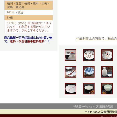
福岡・佐賀・長崎・熊本・大分・
宮崎・鹿児島
691円（税込）
沖縄
1771円（税込）
※ お届けに「ゆう
パック」を利用する場合がござい
ますので、予めご了承ください。
商品総額一万円(税込)以上のお買い物
作品制作上の特性で、釉薬の
で、
送料・代金引換手数料無料
！！
和食器webショップ 菖蒲の隠者 
〒844-0002 佐賀県西松浦郡