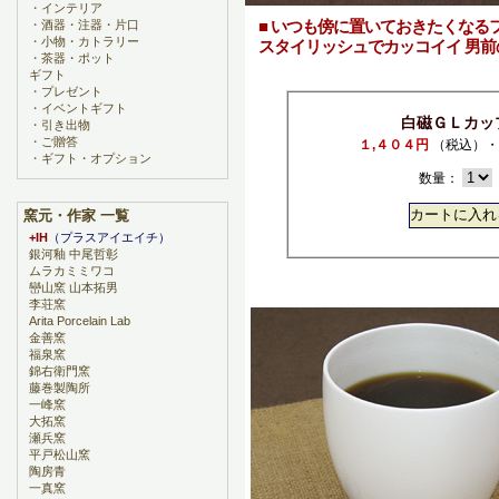
・
インテリア
■ いつも傍に置いておきたくなる
・
酒器・注器・片口
・
小物・カトラリー
スタイリッシュでカッコイイ 男前
・
茶器・ポット
ギフト
・
プレゼント
・
イベントギフト
白磁ＧＬカッ
・
引き出物
・
ご贈答
１,４０４円
（税込）・
・
ギフト・オプション
数量：
窯元・作家 一覧
+IH
（プラスアイエイチ）
銀河釉 中尾哲彰
ムラカミミワコ
巒山窯 山本拓男
李荘窯
Arita Porcelain Lab
金善窯
福泉窯
錦右衛門窯
藤巻製陶所
一峰窯
大拓窯
瀬兵窯
平戸松山窯
陶房青
一真窯