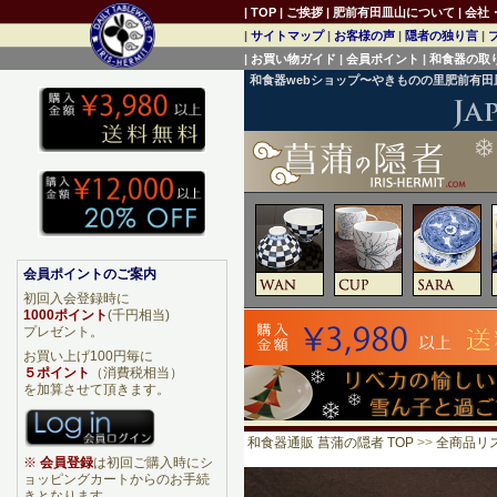
|
TOP
|
ご挨拶
|
肥前有田皿山について
|
会社
|
サイトマップ
|
お客様の声
|
隠者の独り言
|
|
お買い物ガイド
|
会員ポイント
|
和食器の取
和食器webショップ〜やきものの里肥前有
会員ポイントのご案内
初回入会登録時に
1000ポイント
(千円相当)
プレゼント。
お買い上げ100円毎に
５ポイント
（消費税相当）
を加算させて頂きます。
和食器通販 菖蒲の隠者 TOP
>>
全商品リ
※
会員登録
は初回ご購入時にシ
ョッピングカートからのお手続
きとなります。