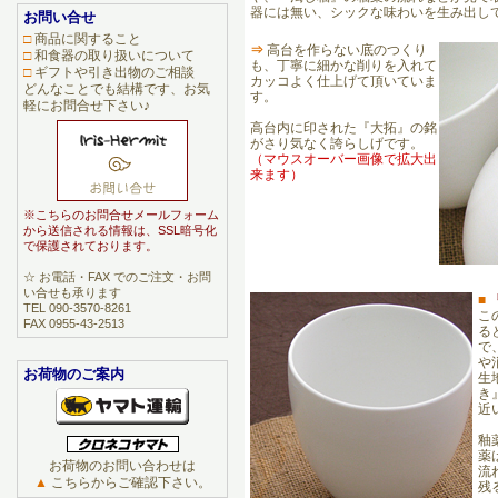
器には無い、シックな味わいを生み出し
お問い合せ
□
商品に関すること
⇒
高台を作らない底のつくり
□
和食器の取り扱いについて
も、丁寧に細かな削りを入れて
□
ギフトや引き出物のご相談
カッコよく仕上げて頂いていま
どんなことでも結構です、お気
す。
軽にお問合せ下さい♪
高台内に印された『大拓』の銘
がさり気なく誇らしげです。
（マウスオーバー画像で拡大出
来ます）
※こちらのお問合せメールフォーム
から送信される情報は、SSL暗号化
で保護されております。
☆ お電話・FAX でのご注文・お問
い合せも承ります
■
TEL 090-3570-8261
こ
FAX 0955-43-2513
る
で
や
お荷物のご案内
生
き
近
釉
薬
お荷物のお問い合わせは
流
▲
こちらからご確認下さい。
残