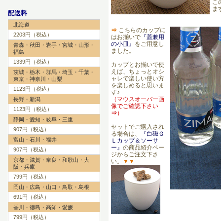
こ
ま
配送料
北海道
⇒
こちらのカップに
2203円（税込）
はお揃いで
『蓋兼用
の小皿』
をご用意し
青森・秋田・岩手・宮城・山形・
ました。
福島
1339円（税込）
カップとお揃いで使
えば、ちょっとオシ
茨城・栃木・群馬・埼玉・千葉・
ャレで楽しい使い方
東京・神奈川・山梨
を楽しめると思いま
1123円（税込）
す♪
（マウスオーバー画
長野・新潟
像でご確認下さい
1123円（税込）
⇒
）
静岡・愛知・岐阜・三重
セットでご購入され
907円（税込）
る場合は、
『白磁Ｇ
富山・石川・福井
Ｌカップ＆ソーサ
ー』
の商品紹介ペー
907円（税込）
ジからご注文下さ
京都・滋賀・奈良・和歌山・大
い。
▼▼
阪・兵庫
799円（税込）
岡山・広島・山口・鳥取・島根
691円（税込）
香川・徳島・高知・愛媛
799円（税込）