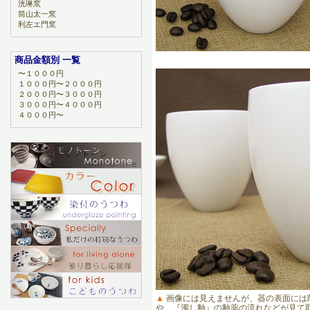
洸琳窯
筒山太一窯
利左エ門窯
商品金額別 一覧
〜１０００円
１０００円〜２０００円
２０００円〜３０００円
３０００円〜４０００円
４０００円〜
▲
画像には見えませんが、器の表面には
や、『濁し釉』の釉薬の流れなどが見て