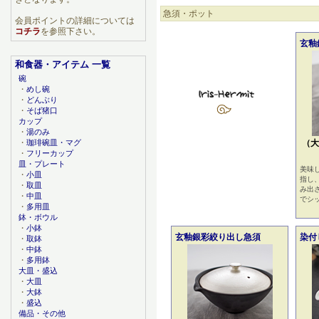
急須・ポット
会員ポイントの詳細については
コチラ
を参照下さい。
玄釉
和食器・アイテム 一覧
碗
・
めし碗
・
どんぶり
・
そば猪口
カップ
・
湯のみ
・
珈琲碗皿・マグ
（大
・
フリーカップ
皿・プレート
美味
・
小皿
指し
・
取皿
み出
・
中皿
でシ
・
多用皿
鉢・ボウル
・
小鉢
玄釉銀彩絞り出し急須
染付
・
取鉢
・
中鉢
・
多用鉢
大皿・盛込
・
大皿
・
大鉢
・
盛込
備品・その他