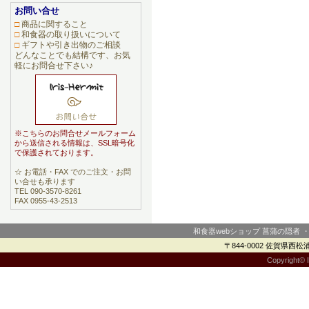
お問い合せ
□
商品に関すること
□
和食器の取り扱いについて
□
ギフトや引き出物のご相談
どんなことでも結構です、お気
軽にお問合せ下さい♪
※こちらのお問合せメールフォーム
から送信される情報は、SSL暗号化
で保護されております。
☆ お電話・FAX でのご注文・お問
い合せも承ります
TEL 090-3570-8261
FAX 0955-43-2513
和食器webショップ 菖蒲の隠者 
〒844-0002 佐賀県西松浦郡
Copyright© I