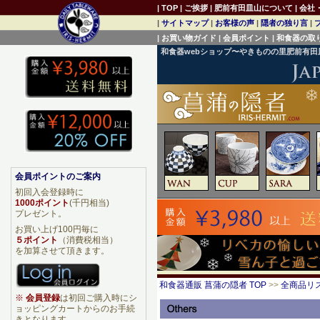
|
TOP
|
ご挨拶
|
肥前有田皿山について
|
会社
|
サイトマップ
|
お客様の声
|
隠者の独り言
|
|
お買い物ガイド
|
会員ポイント
|
和食器の取
和食器webショップ〜やきものの里肥前有
会員ポイントのご案内
初回入会登録時に
1000ポイント
(千円相当)
プレゼント。
お買い上げ100円毎に
５ポイント
（消費税相当）
を加算させて頂きます。
和食器通販 菖蒲の隠者 TOP
>>
全商品リ
※
会員登録
は初回ご購入時にシ
ョッピングカートからのお手続
きとなります。