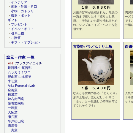
・
インテリア
・
酒器・注器・片口
１客 ６,９３０円
・
小物・カトラリー
お茶の旨味が凝縮された、最後の
陶房
・
茶器・ポット
一滴まで絞り出す『絞り出し急
ーズ
ギフト
須』 美味しいお茶を淹れるため
です
・
プレゼント
の、シンプル・イズ・ベストな急
一緒
・
イベントギフト
須です。
・
引き出物
・
ご贈答
・
ギフト・オプション
古染野バラどんぐり土瓶
白磁
窯元・作家 一覧
+IH
（プラスアイエイチ）
銀河釉 中尾哲彰
ムラカミミワコ
巒山窯 山本拓男
李荘窯
Arita Porcelain Lab
１客 ５,４００円
金善窯
なんとも愛嬌のある 「どんぐり」
人気
福泉窯
形の土瓶が、慌ただしい日常に
トを
錦右衛門窯
「ホッ」と一息癒しの時間を与え
ット
藤巻製陶所
てくれそうです♪
一峰窯
大拓窯
瀬兵窯
平戸松山窯
陶房青
一真窯