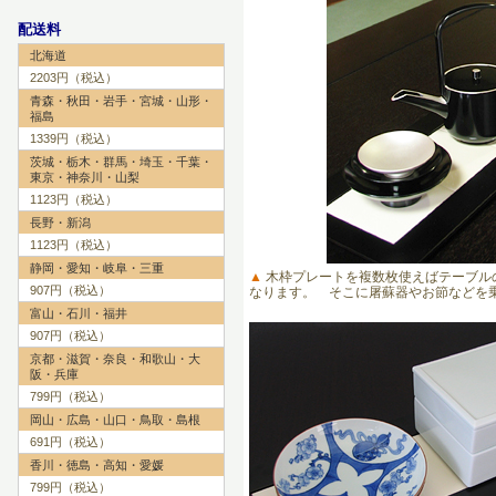
配送料
北海道
2203円（税込）
青森・秋田・岩手・宮城・山形・
福島
1339円（税込）
茨城・栃木・群馬・埼玉・千葉・
東京・神奈川・山梨
1123円（税込）
長野・新潟
1123円（税込）
静岡・愛知・岐阜・三重
▲
木枠プレートを複数枚使えばテーブル
907円（税込）
なります。 そこに屠蘇器やお節などを
富山・石川・福井
907円（税込）
京都・滋賀・奈良・和歌山・大
阪・兵庫
799円（税込）
岡山・広島・山口・鳥取・島根
691円（税込）
香川・徳島・高知・愛媛
799円（税込）