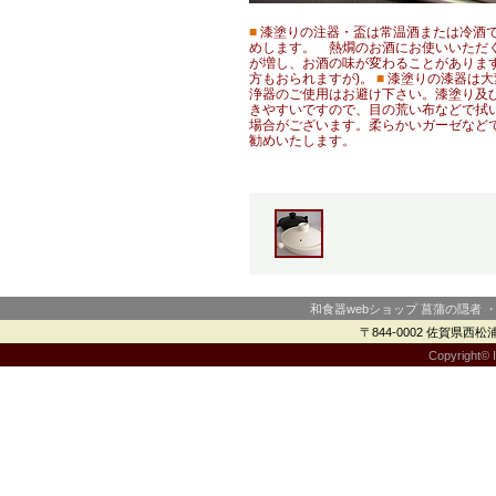
■
漆塗りの注器・盃は常温酒または冷酒
めします。 熱燗のお酒にお使いいただ
が増し、お酒の味が変わることがありま
方もおられますが)。
■
漆塗りの漆器は大
浄器のご使用はお避け下さい。漆塗り及
きやすいですので、目の荒い布などで拭
場合がございます。柔らかいガーゼなど
勧めいたします。
和食器webショップ 菖蒲の隠者 
〒844-0002 佐賀県西松浦郡
Copyright© I