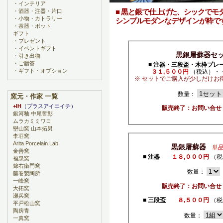
・
インテリア
■ 黒と銀で仕上げた、シックでモ
・
酒器・注器・片口
・
小物・カトラリー
シンプルモダンなデザインが粋で
・
茶器・ポット
ギフト
・
プレゼント
・
イベントギフト
黒銀屠蘇器セ
・
引き出物
・
ご贈答
■ 注器・三段盃・木枠プレー
・
ギフト・オプション
３１,５００円
（税込）・
※ セットでご購入が少しだけお
数量：
窯元・作家 一覧
+IH
（プラスアイエイチ）
販売終了：お問い合せ
銀河釉 中尾哲彰
ムラカミミワコ
巒山窯 山本拓男
李荘窯
Arita Porcelain Lab
黒銀屠蘇器
単
金善窯
■ 注器
１８,０００円
（税
福泉窯
錦右衛門窯
数量：
藤巻製陶所
一峰窯
販売終了：お問い合せ
大拓窯
瀬兵窯
■ 三段盃
８,５００円
（税
平戸松山窯
陶房青
数量：
一真窯