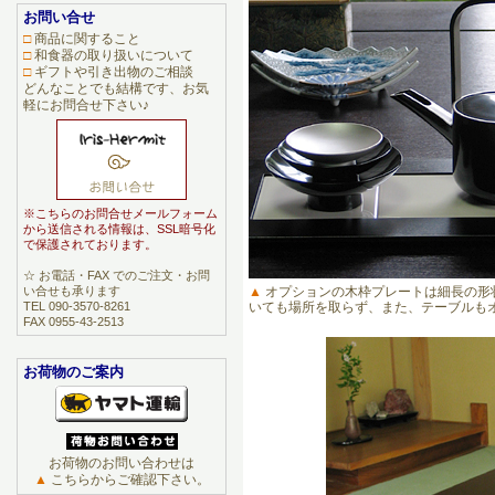
お問い合せ
□
商品に関すること
□
和食器の取り扱いについて
□
ギフトや引き出物のご相談
どんなことでも結構です、お気
軽にお問合せ下さい♪
※こちらのお問合せメールフォーム
から送信される情報は、SSL暗号化
で保護されております。
☆ お電話・FAX でのご注文・お問
▲
オプションの木枠プレートは細長の形
い合せも承ります
いても場所を取らず、また、テーブルも
TEL 090-3570-8261
FAX 0955-43-2513
お荷物のご案内
お荷物のお問い合わせは
▲
こちらからご確認下さい。