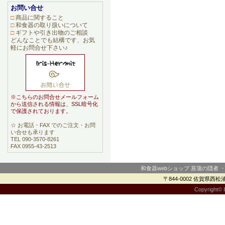
お問い合せ
□
商品に関すること
□
和食器の取り扱いについて
□
ギフトや引き出物のご相談
どんなことでも結構です、お気
軽にお問合せ下さい♪
※こちらのお問合せメールフォーム
から送信される情報は、SSL暗号化
で保護されております。
☆ お電話・FAX でのご注文・お問
い合せも承ります
TEL 090-3570-8261
FAX 0955-43-2513
和食器webショップ 菖蒲の隠者 
〒844-0002 佐賀県西松浦郡
Copyright© I