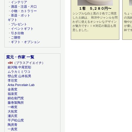
・
インテリア
・
酒器・注器・片口
１客 ５,２８０円〜
・
小物・カトラリー
シンプルな白と黒の２色でご用意
ちょ
・
茶器・ポット
した土鍋は、 和洋中ジャンルを問
の浅
ギフト
わずに使えるオシャレなデザイン
物や
・
プレゼント
が魅力です♪ ＩＨ対応の製品も用
が優
・
イベントギフト
意しました。
鉢です
・
引き出物
・
ご贈答
・
ギフト・オプション
窯元・作家 一覧
+IH
（プラスアイエイチ）
銀河釉 中尾哲彰
ムラカミミワコ
巒山窯 山本拓男
李荘窯
Arita Porcelain Lab
金善窯
福泉窯
錦右衛門窯
藤巻製陶所
一峰窯
大拓窯
瀬兵窯
平戸松山窯
陶房青
一真窯