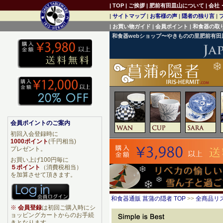
|
TOP
|
ご挨拶
|
肥前有田皿山について
|
会社
|
サイトマップ
|
お客様の声
|
隠者の独り言
|
|
お買い物ガイド
|
会員ポイント
|
和食器の取
和食器webショップ〜やきものの里肥前有
会員ポイントのご案内
初回入会登録時に
1000ポイント
(千円相当)
プレゼント。
お買い上げ100円毎に
５ポイント
（消費税相当）
を加算させて頂きます。
和食器通販 菖蒲の隠者 TOP
>>
全商品リ
※
会員登録
は初回ご購入時にシ
ョッピングカートからのお手続
きとなります。