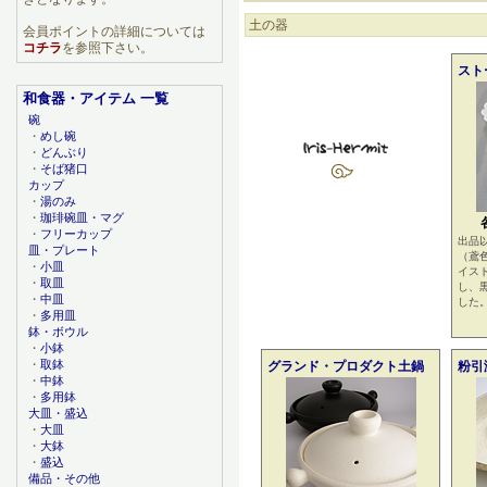
土の器
会員ポイントの詳細については
コチラ
を参照下さい。
スト
和食器・アイテム 一覧
碗
・
めし碗
・
どんぶり
・
そば猪口
カップ
・
湯のみ
・
珈琲碗皿・マグ
・
フリーカップ
出品
皿・プレート
（鳶
・
小皿
イス
・
取皿
し、
・
中皿
した
・
多用皿
鉢・ボウル
・
小鉢
・
取鉢
グランド・プロダクト土鍋
粉引
・
中鉢
・
多用鉢
大皿・盛込
・
大皿
・
大鉢
・
盛込
備品・その他