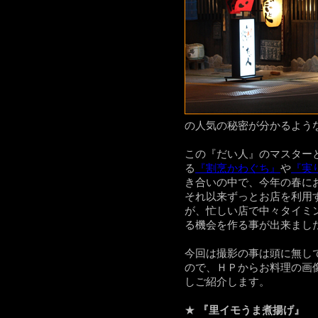
の人気の秘密が分かるよう
この『だい人』のマスター
る
『割烹かわぐち』
や
『実
き合いの中で、今年の春に
それ以来ずっとお店を利用
が、忙しい店で中々タイミ
る機会を作る事が出来まし
今回は撮影の事は頭に無し
ので、ＨＰからお料理の画
しご紹介します。
★
『里イモうま煮揚げ』