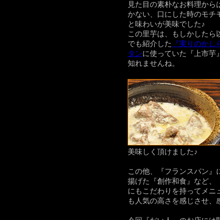
見た目の素朴なお料理から
かない、口にした時のモチ
と味わいが美味でした♪
この里芋は、もしかしたら
でも紹介した
『実りのかし
タン
に使っていた
『上市芋
知れませんね。
美味しく頂けました♪
この他、『フランスパン』
揚げた『創作和食』など、
にもこだわりを持ってメニ
も人気の高さを感じさせ、