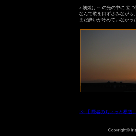
♪ 朝焼け～ の光の中に 立つ
なんて歌を口ずさみながら
まだ酔いが冷めていなかっ
>>
【 隠者のちょっと横道
Copyright© Iri