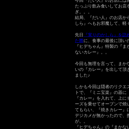
今回
『だい人』
のお店には
たっぷり飲み食いしてお店
ぎ。。。
結局、『だい人』のお店か
しら』
へもお邪魔して、軽
先日
『実りのかしら』を訪
た際
に、食事の最後に頂い
『ヒデちゃん』
特製の
『ま
ないカレー』
。。
今回も無理を言って、まか
いの『カレー』を出して頂
ました♪
しかも今回は隠者のリクエ
トで、
『ミニ宝楽』
の器に
『カレー』を入れて、上に
ーズを乗せてオーブンで焼
てもらい、
『焼きカレー』
デジカメが無かったので、
が。。
『ヒデちゃん』の『まかな