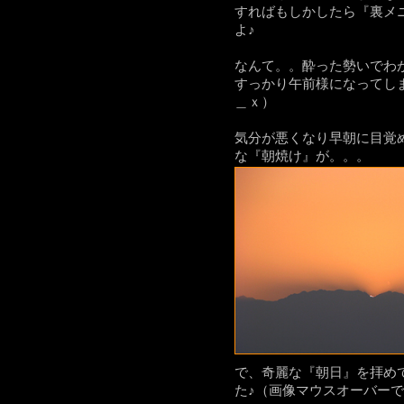
すればもしかしたら
『裏メ
よ♪
なんて。。酔った勢いでわ
すっかり午前様になってし
＿ｘ）
気分が悪くなり早朝に目覚
な『朝焼け』が。。。
で、奇麗な『朝日』を拝め
た♪
（画像マウスオーバーで