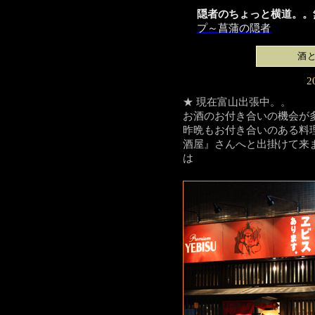
隠者のちょっと横道。。
プ～菖蒲の隠者
酒
2
★
現在富山出張中。。
お酒のお付き合いの機会が
昨晩もお付き合いのある料
酒屋』さんへと出掛けて来
は