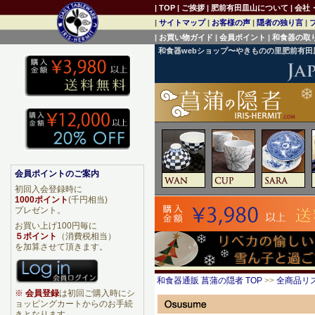
|
TOP
|
ご挨拶
|
肥前有田皿山について
|
会社
|
サイトマップ
|
お客様の声
|
隠者の独り言
|
|
お買い物ガイド
|
会員ポイント
|
和食器の取
和食器webショップ〜やきものの里肥前有
会員ポイントのご案内
初回入会登録時に
1000ポイント
(千円相当)
プレゼント。
お買い上げ100円毎に
５ポイント
（消費税相当）
を加算させて頂きます。
和食器通販 菖蒲の隠者 TOP
>>
全商品リ
※
会員登録
は初回ご購入時にシ
ョッピングカートからのお手続
きとなります。