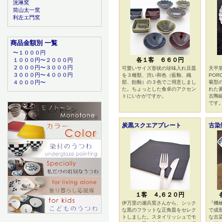
洸琳窯
筒山太一窯
利左エ門窯
商品金額別 一覧
〜１０００円
各１客 ６６０円
１０００円〜２０００円
２０００円〜３０００円
可愛いサイズ形状の珍味入れ豆皿
天平窯
３０００円〜４０００円
を３種類、渋い和色（藍釉、織
POR
４０００円〜
部、飴釉）の３色でご用意しまし
菊型
た。ちょっとした食卓のアクセン
れた
トにいかがですか。
古陶
です
炭黒スクエアプレート
古染
１客 ４,６２０円
伊万里の瀬兵窯さんから、シック
『機
な黒のフラットな正角皿をセレク
で成
トしました。スタイリッシュでモ
な古