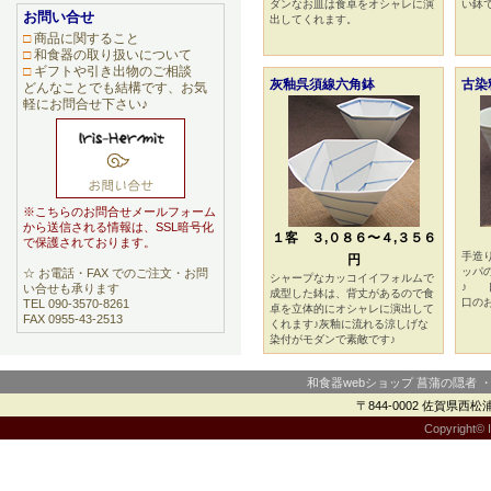
ダンなお皿は食卓をオシャレに演
い鉢
お問い合せ
出してくれます。
□
商品に関すること
□
和食器の取り扱いについて
□
ギフトや引き出物のご相談
灰釉呉須線六角鉢
古染
どんなことでも結構です、お気
軽にお問合せ下さい♪
※こちらのお問合せメールフォーム
から送信される情報は、SSL暗号化
１客 ３,０８６〜４,３５６
で保護されております。
手造
円
ッパ
☆ お電話・FAX でのご注文・お問
シャープなカッコイイフォルムで
♪ 
い合せも承ります
成型した鉢は、背丈があるので食
口の
TEL 090-3570-8261
卓を立体的にオシャレに演出して
FAX 0955-43-2513
くれます♪灰釉に流れる涼しげな
染付がモダンで素敵です♪
和食器webショップ 菖蒲の隠者 
〒844-0002 佐賀県西松浦郡
Copyright© I