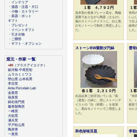
・
インテリア
・
酒器・注器・片口
１客 ４,７９２円
１客
・
小物・カトラリー
流木型の長角プレート皿を、陶磁
有田
・
茶器・ポット
器製でありながら陶器（土もの）
いぶ
ギフト
風のストーンテイストに、白と黒
で仕
・
プレゼント
のモノトーンで制作ご用意しまし
細長
・
イベントギフト
た。
した
・
引き出物
・
ご贈答
・
ギフト・オプション
ストーンBW菊割ダ円鉢
雲母
窯元・作家 一覧
+IH
（プラスアイエイチ）
銀河釉 中尾哲彰
ムラカミミワコ
巒山窯 山本拓男
李荘窯
Arita Porcelain Lab
各１客 ２,３１０円
１客
金善窯
出品以来ご好評頂いている『黒
『有
福泉窯
（鳶色）の鉢に、同じストーンテ
り、
錦右衛門窯
イストの『白（研磨）』を追加
銀彩
藤巻製陶所
し、黒白モノトーンでご用意しま
セレ
一峰窯
した。
大拓窯
瀬兵窯
平戸松山窯
陶房青
和色珍味豆皿
李朝
一真窯