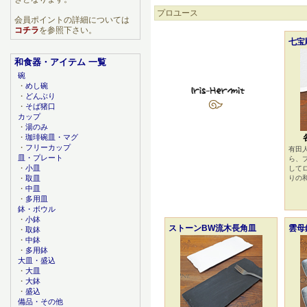
プロユース
会員ポイントの詳細については
コチラ
を参照下さい。
七宝
和食器・アイテム 一覧
碗
・
めし碗
・
どんぶり
・
そば猪口
カップ
・
湯のみ
・
珈琲碗皿・マグ
・
フリーカップ
有田
皿・プレート
ら、
・
小皿
して
・
取皿
りの
・
中皿
・
多用皿
鉢・ボウル
・
小鉢
ストーンBW流木長角皿
雲母
・
取鉢
・
中鉢
・
多用鉢
大皿・盛込
・
大皿
・
大鉢
・
盛込
備品・その他