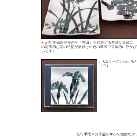
■
日本 陶磁器発祥の地『有田』を代表する奇麗な白磁に
の写実的な花の絵柄が染付けの色の濃淡で立体的に浮かび
います♪
←
CDケースと比べる
いです。
全て手描きの作品ですので微妙なタ