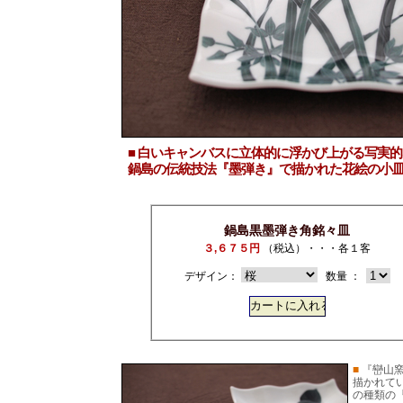
■ 白いキャンバスに立体的に浮かび上がる写実
鍋島の伝統技法『墨弾き』で描かれた花絵の小皿
鍋島黒墨弾き角銘々皿
３,６７５円
（税込）・・・各１客
デザイン：
数量 ：
■
『巒山
描かれて
の種類の