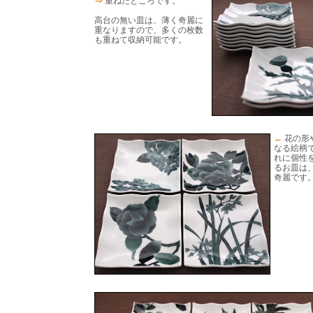
⇒
重ねたところです。
高台の無い皿は、薄く奇麗に
重なりますので、多くの枚数
も重ねて収納可能です。
←
花の形
なる絵柄
れに個性
るお皿は
奇麗です