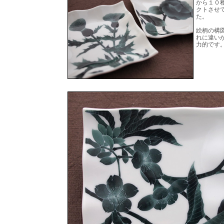
から１０
クトさせ
た。
絵柄の構
れに違い
力的です