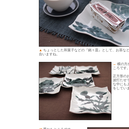
▲
ちょっとした和菓子などの『銘々皿』として、お茶な
合いますね。
←
横の方
ころです
正方形の
波打たせ
な中にも
をしてい