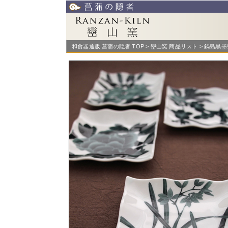
和食器通販 菖蒲の隠者 TOP
>
巒山窯 商品リスト
> 鍋島黒