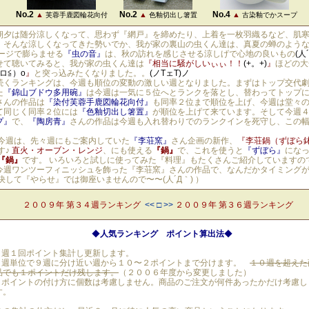
No.2
No.2
No.4
▲
▲
▲
芙蓉手鹿図輪花向付
色釉切出し箸置
古染釉でかスープ
朝夕は随分涼しくなって、思わず『網戸』を締めたり、上着を一枚羽織るなど、肌
。そんな涼しくなってきた勢いでか、我が家の裏山の虫くん達は、真夏の蝉のよう
ージで膨らませる
『虫の音』
は、秋の訪れを感じさせる涼しげで心地の良いもの
(人
せて聴いてみると、我が家の虫くん達は
『相当に騒がしいぃぃ！！
(+。+)
』
ほどの大
≧ロ≦）o
』
と突っ込みたくなりました。。
(ノTェT)ノ
続くランキングは、今週も順位の変動の激しい週となりました。まずはトップ交代
た
『錦山ブドウ多用碗』
は今週は一気に５位へとランクを落とし、替わってトップ
さんの作品は
『染付芙蓉手鹿図輪花向付』
も同率２位まで順位を上げ、今週は堂々
て同じく同率２位には
『色釉切出し箸置』
が順位を上げて来ています。そして今週
プ』
で、
『陶房青』
さんの作品は今週も入れ替わりでのランクインを死守し、この
今週は、先々週にもご案内していた
『李荘窯』
さん企画の新作、
『李荘鍋（ずぼら
す♪
直火・オーブン・レンジ
、にも使える
『鍋』
で、これを使うと
『ずぼら』
にな
『鍋』
です。 いろいろと試しに使ってみた『料理』もたくさんご紹介していますの
（今週ワンツーフィニッシュを飾った『李荘窯』さんの作品で、なんだかタイミング
決して『やらせ』では御座いませんので〜〜(人´Д｀) ）
２００９年 第３４週ランキング
<< □ >>
２００９年 第３６週ランキング
◆
人気ランキング ポイント算出法
◆
週１回ポイント集計し更新します。
週単位で９週に分け近い週から１０〜２ポイントまで分けます。
１０週を超えた
品でも１ポイントだけ残します。
（２００６年度から変更しました）
ポイントの付け方に個数は考慮しません。商品のご注文が何件あったかだけ考慮し
す。