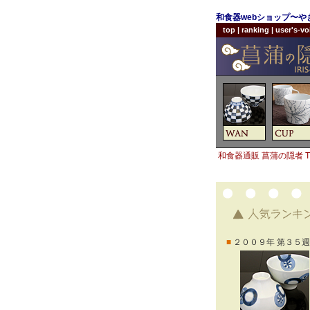
和食器webショップ〜
top
|
ranking
|
user's-vo
和食器通販 菖蒲の隠者 T
■
２００９年 第３５