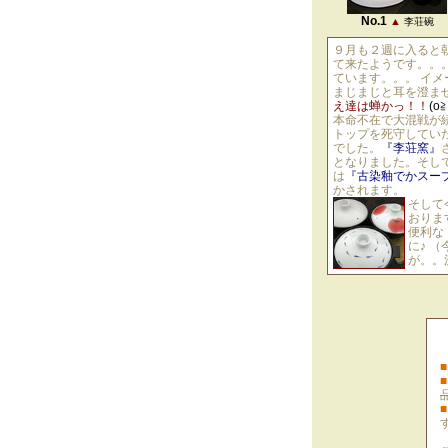
No.1
▲
李荘碗
９月も２週に入ると
て来たようです。。
ています。。。 イメ
まじまじと耳を澄ま
え達は蝉かっ！！
(o
本命不在で大混戦が
トップを死守してい
でした。
『李荘窯』
となりました。そし
は
『古染釉でかスー
かされます。
そして
おりま
便利な
に♪ 
が。。
■
■
■