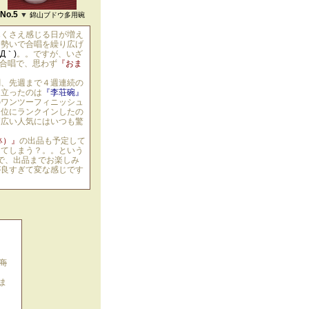
No.5
▼
錦山ブドウ多用碗
寒くさえ感じる日が増え
な勢いで合唱を繰り広げ
´Д｀)
。。ですが、いざ
合唱で、思わず
『おま
劇、先週まで４週連続の
に立ったのは
『李荘碗』
のワンツーフィニッシュ
４位にランクインしたの
幅広い人気にはいつも驚
鉢）』
の出品も予定して
ってしまう？。。という
で、出品までお楽しみ
が良すぎて変な感じです
商
ま