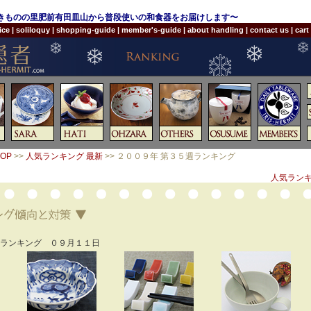
やきものの里肥前有田皿山から普段使いの和食器をお届けします〜
ice
|
soliloquy
|
shopping-guide
|
member's-guide
|
about handling
|
contact us
|
cart
OP
>>
人気ランキング 最新
>> ２００９年 第３５週ランキング
人気ランキ
週ランキング ０９月１１日