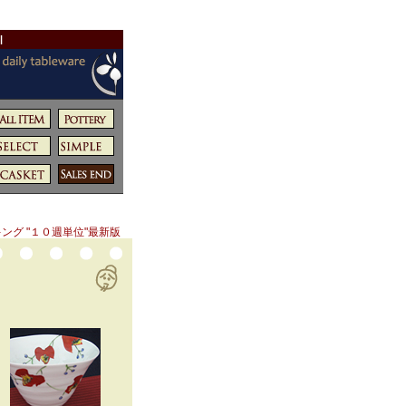
|
ング "１０週単位"最新版