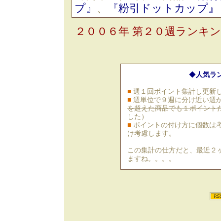
プ』
、
『粉引ドットカップ』
２００６年 第２０週ランキ
◆
人気ラ
■
週１回ポイント集計し更新
■
週単位で９週に分け近い週
を超えた商品でも１ポイント
した）
■
ポイントの付け方に個数は
け考慮します。
この集計の仕方だと、最近２
ますね。。。。