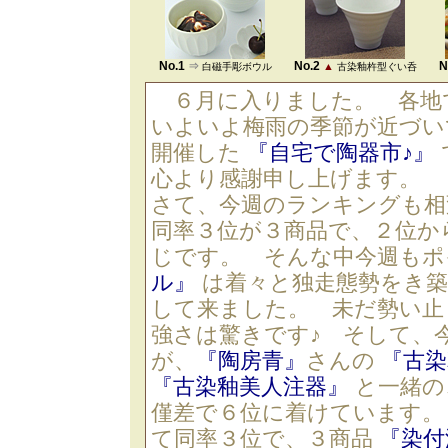
No.1
No.2
N
⇒
▲
白磁手彫ボウル
古染釉杵型ぐい呑
６月に入りました。 各地
いよいよ梅雨の季節が近づい
開催した
『自宅で陶器市♪』
心より感謝申し上げます。
さて、今週のランキングも相
同率３位が３商品で、２位か
じです。 そんな中今週も
ル』
は着々と独走態勢をき築
して来ました。 未だ勢い止
強さは驚きです♪ そして、
が、
『陶房青』
さんの
『古染
『古染釉美人注器』
と一緒の
僅差で６位に着けています。
て同率３位で、３商品
『染付