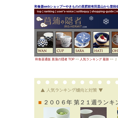
和食器webショップ〜やきものの里肥前有田皿山から普段
top
|
ranking
|
user's-voice
|
soliloquy
|
shopping-guide
|
m
和食器通販 菖蒲の隠者 TOP
>>
人気ランキング 最新
>> 
■
２００６年 第２１週ランキ