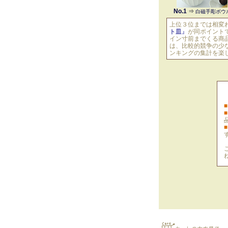
No.1
⇒
白磁手彫ボウ
上位３位までは相変
ト皿』
が同ポイント
イン寸前までくる商
は、比較的競争の少
ンキングの集計を楽
■
■
■