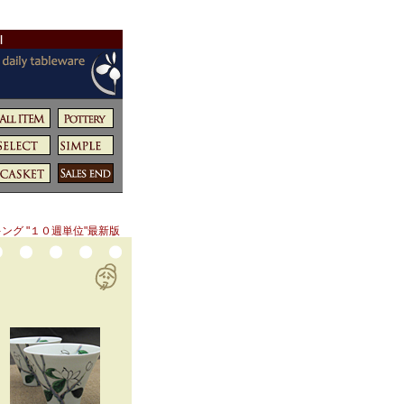
|
ング "１０週単位"最新版