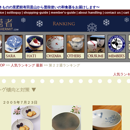
やきものの里肥前有田皿山から普段使いの和食器をお届けします〜
ice
|
soliloquy
|
shopping-guide
|
member's-guide
|
about handling
|
contact us
|
cart
OP
>>
人気ランキング 最新
>> 第２２週ランキング
人気ランキ
 ２００５年７月２３日