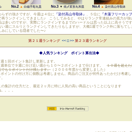
No.2
No.3
No.4
▲
▼
▲
ル
白磁手彫丸皿
焼〆変形丸和皿
染付高山寺取鉢
わらずの強さですが、今週は４位に
『染付高山寺取鉢』
、５位に
『木蓮フリーカッ
で再ランクインしてきました♪ こうしてみると、やはりランク常連組みの底力が強
品は多いのですが、実際にランクインするまでのハードルは思った以上に高そうで
ない週にスルリとランクインしてきたりもしますが、大概1週でランク外に落ちてしま
しみにしている隠者でした〜♪
第２１週ランキング
<< □ >>
第２３週ランキング
◆
人気ランキング ポイント算出法
◆
週１回ポイント集計し更新します。
週単位で９週に分け近い週から１０〜２ポイントまで分けます。
１０週を超えた
品でも１ポイントだけ残します。
（２００６年度から変更しました）
ポイントの付け方に個数は考慮しません。商品のご注文が何件あったかだけ考慮し
す。
この集計の仕方だと、最近２ヶ月に特に人気の高い商品ということになります
ね。。。。