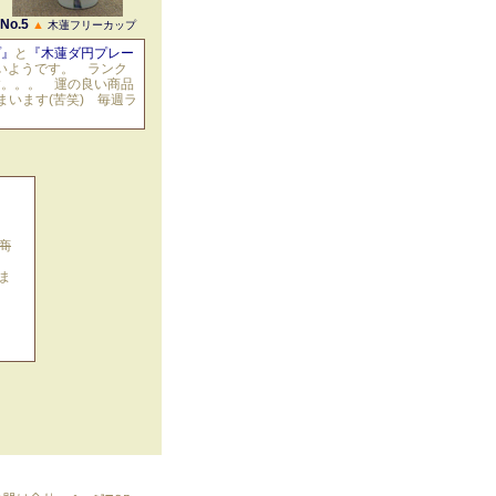
No.5
▲
木蓮フリーカップ
プ』
と
『木蓮ダ円プレー
いようです。 ランク
す。。。 運の良い商品
います(苦笑) 毎週ラ
商
ま