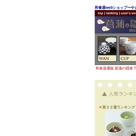
和食器webショップ〜
top
|
ranking
|
user's-vo
和食器通販 菖蒲の隠者 T
■
第２２週ランキング