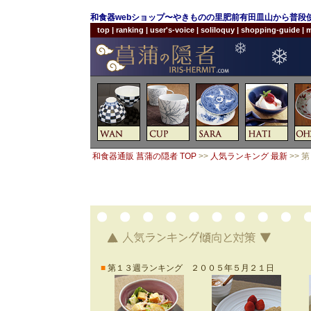
和食器webショップ〜やきものの里肥前有田皿山から普段
top
|
ranking
|
user's-voice
|
soliloquy
|
shopping-guide
|
m
和食器通販 菖蒲の隠者 TOP
>>
人気ランキング 最新
>> 
■
第１３週ランキング ２００５年５月２１日