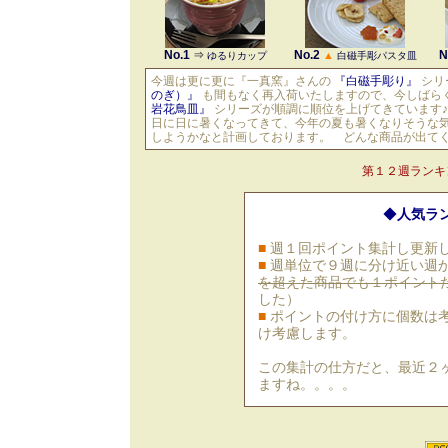
No.1
No.2
N
⇒
▲
ゆるりカップ
白磁手彫パスタ皿
今週は更に更に『一真窯』さんの
『白磁手彫り』
シリ
のぎ）』
も間もなく再入荷いたしますので、今しばら
岩花鳥皿』
シリーズが順調に順位を上げてきています
日に日に暑くなってきて、今年の夏も暑くなりそうな
しようかなと計画しております。 どんな商品が出てく
第１２週ランキ
◆
人気ラ
■
週１回ポイント集計し更新
■
週単位で９週に分け近い週
を超えた商品でも１ポイント
した）
■
ポイントの付け方に個数は
け考慮します。
この集計の仕方だと、最近２
ますね。。。。