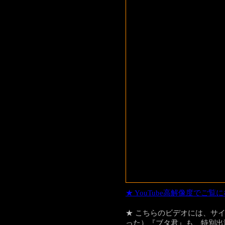
★ YouTube高解像度で
★
こちらのビデオには、サイ
った）
『ブタ君』
も、特別出