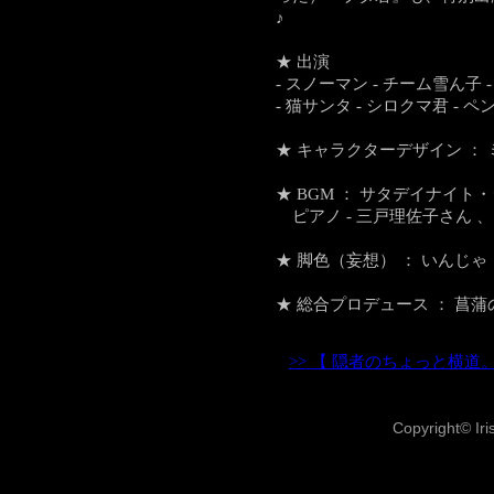
♪
★ 出演
- スノーマン - チーム雪ん子 
- 猫サンタ - シロクマ君 - 
★ キャラクターデザイン
： 
★ BGM
： サタデイナイト・
ピアノ - 三戸理佐子さん 、
★ 脚色（妄想）
： いんじゃ
★ 総合プロデュース
： 菖蒲
>>
【 隠者のちょっと横道
Copyright© Iri