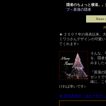
隠者のちょっと横道。。
プ～菖蒲の隠者
Xmas
2
★
２００７年の発表以来、
ミワコ
さんデザインの可愛い
てくれます♪
そんな、
を、隠者
みました
『菖蒲の
ゼント
で
緒に、こ
ければ幸いです♪
★
クリスマス・ストーリー - Xmas st