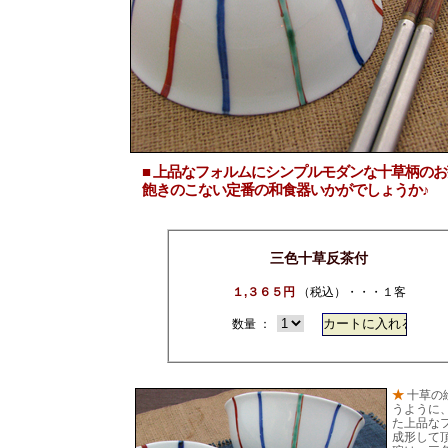
■ 上品なフォルムにシンプルモダンな十草柄のお
飽きのこない定番の和食器いかがでしょうか♪
三色十草反茶付
１,３６５円
（税込）・・・１客
数量 ：
★
十草の
うように
た上品な
成形して