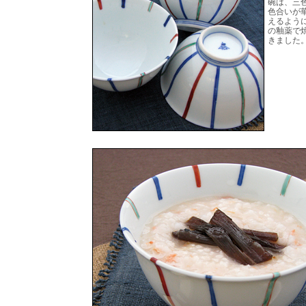
碗は、三
色合いが
えるよう
の釉薬で
きました