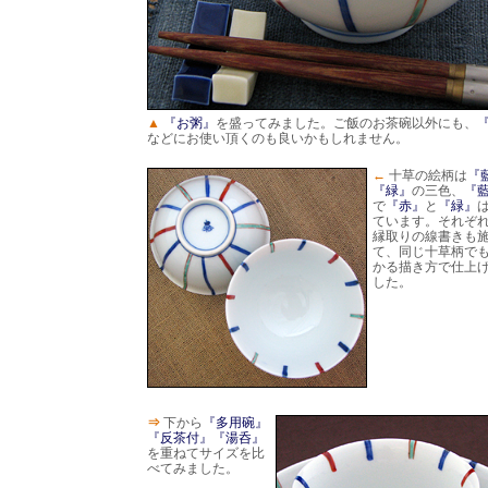
▲
『お粥』
を盛ってみました。ご飯のお茶碗以外にも、
などにお使い頂くのも良いかもしれません。
←
十草の絵柄は
『
『緑』
の三色、
『
で
『赤』
と
『緑』
ています。それぞ
縁取りの線書きも
て、同じ十草柄で
かる描き方で仕上
した。
⇒
下から
『多用碗』
『反茶付』
『湯呑』
を重ねてサイズを比
べてみました。