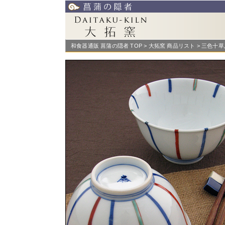
和食器通販 菖蒲の隠者 TOP
>
大拓窯 商品リスト
> 三色十