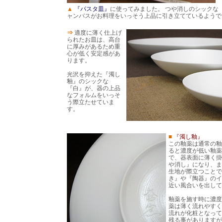
▲
『パスタ皿』
に使ってみました。 つや消しのシックな
ャンバスがお料理をいっそう上品に引き立てているようで
⇒
適度に薄く仕上げ
られたお皿は、高台
に厚みがあるため重
心が低く安定感があ
ります。
光沢を抑えた『濁し
釉』のシックな
『白』が、器の上品
なフォルムをいっそ
う際立たせていま
す。
■
『濁し釉』
この釉薬は通常の釉
ると濃度が低い釉薬
で、器表面に薄く掛
や消し』になり、ま
生地が際立つことで
き』や『陶器』のイ
近い風合いを出して
釉薬を施す時に濃度
薬は薄く流れやすく
流れが化粧となって
残る事がありますが