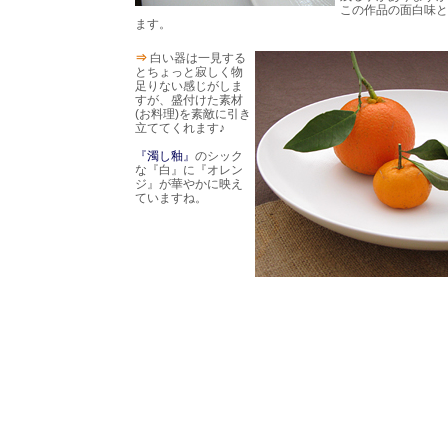
この作品の面白味と
ます。
⇒
白い器は一見する
とちょっと寂しく物
足りない感じがしま
すが、盛付けた素材
(お料理)を素敵に引き
立ててくれます♪
『濁し釉』
のシック
な『白』に『オレン
ジ』が華やかに映え
ていますね。