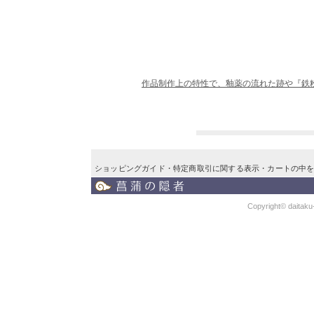
作品制作上の特性で、釉薬の流れた跡や『鉄
ショッピングガイド
・
特定商取引に関する表示
・
カートの中
Copyright© daitaku-k