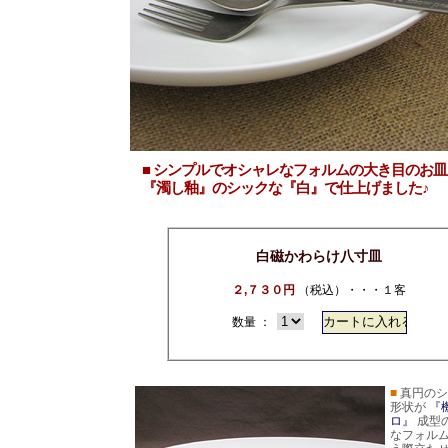
■ シンプルでオシャレなフォルムの大き目のお皿
『濁し釉』のシックな『白』で仕上げました♪
白磁かわらけ八寸皿
２,７３０円
（税込）・・・１客
数量 ：
■
真円のシ
形状が
『
ロ』
成型
なフォル