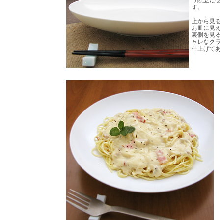
う際立た
す。
上から見
お皿に見
裏側を見
ャレなク
仕上げて