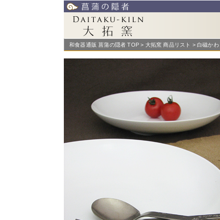
和食器通販 菖蒲の隠者 TOP
>
大拓窯 商品リスト
> 白磁か