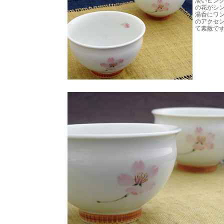
淡いピン
の花がシ
湯呑にワ
のアクセ
て素敵です