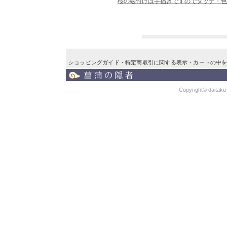
桜の絵付けは手描きですのでタッチ・色
ショッピングガイド
・
特定商取引に関する表示
・
カートの中
Copyright© daitaku-k