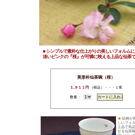
■ シンプルで素朴な仕上がりの美しいフォルムに
淡いピンクの『桜』が可憐に映える上品な仙茶で
美形朴仙茶碗（桜）
１,９１１円
（税込）・・・１客
数量 ：
★
絵柄が
しいフォ
上品で気
せる仙茶