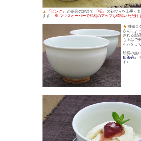
▲
『ピンク』
の絵具の濃淡で
『桜』
の花びらを上手く表
ます。
※ マウスオーバーで絵柄のアップも確認いただけ
★
機械ロ
さんによ
される製
も上品で
ルムをし
絵柄の無
仙茶碗』
す♪