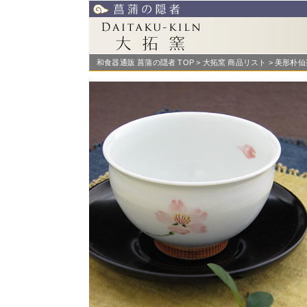
和食器通販 菖蒲の隠者 TOP
>
大拓窯 商品リスト
> 美形朴